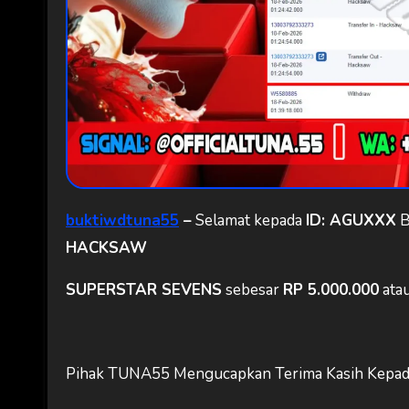
buktiwdtuna55
–
Selamat kepada
ID: AGUXXX
B
HACKSAW
SUPERSTAR SEVENS
sebesar
RP 5.000.000
ata
Pihak TUNA55 Mengucapkan Terima Kasih Kepad