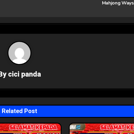
Mahjong Ways
By
cici panda
Related Post