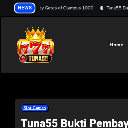
Skip
NEWS
gmatic Play Gates of Olympus 1000
Tuna55 Bukti Pembay
to
content
Home
Slot Games
Tuna55 Bukti Pembay