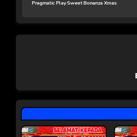
Pragmatic Play Sweet Bonanza Xmas
s
t
n
a
v
i
g
a
t
i
o