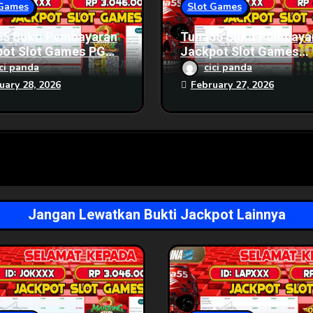
 Games
Slot Games
5 Bukti Pembayaran
Tuna55 Bukti Pembaya
ot Slot Games PG
Jackpot Slot Games
Mahjong Ways 2
Pragmatic Play Gates 
ici panda
cici panda
Olympus 1000
uary 28, 2026
February 27, 2026
Jangan Lewatkan Bukti Jackpot Lainnya