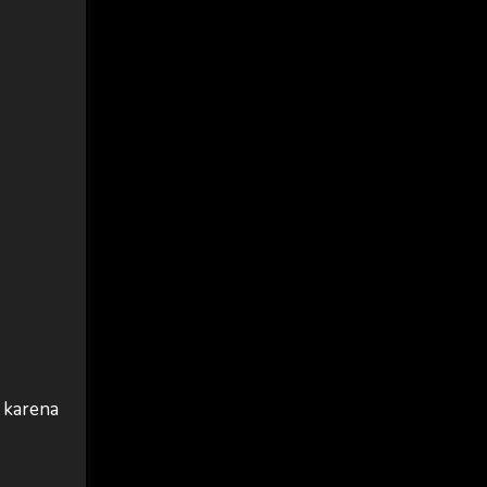
 karena