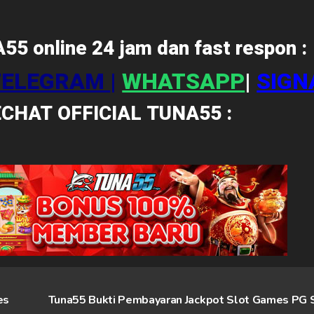
55 online 24 jam dan fast respon :
TELEGRAM
|
WHATSAPP
|
SIGN
CHAT OFFICIAL TUNA55 :
es
Tuna55 Bukti Pembayaran Jackpot Slot Games PG 