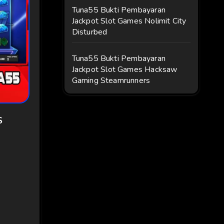
Tuna55 Bukti Pembayaran
Jackpot Slot Games Nolimit City
Disturbed
Tuna55 Bukti Pembayaran
Jackpot Slot Games Hacksaw
Gaming Steamrunners
S