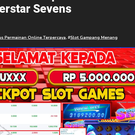
rstar Sevens
us Permainan Online Terpercaya
, #
Slot Gampang Menang