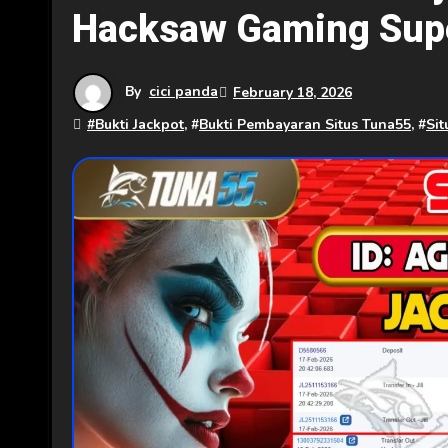
Hacksaw Gaming Supe
By
cici panda
February 18, 2026
#
Bukti Jackpot
, #
Bukti Pembayaran Situs Tuna55
, #
Sit