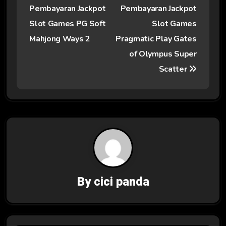
o
Pembayaran Jackpot
Pembayaran Jackpot
s
Slot Games PG Soft
Slot Games
t
Mahjong Ways 2
Pragmatic Play Gates
of Olympus Super
n
Scatter
a
v
i
g
a
By
cici panda
t
i