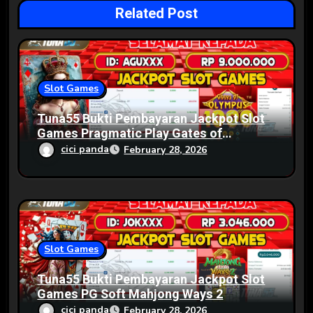
o
Related Post
n
Slot Games
Tuna55 Bukti Pembayaran Jackpot Slot
Games Pragmatic Play Gates of
Olympus 1000
cici panda
February 28, 2026
Slot Games
Tuna55 Bukti Pembayaran Jackpot Slot
Games PG Soft Mahjong Ways 2
cici panda
February 28, 2026