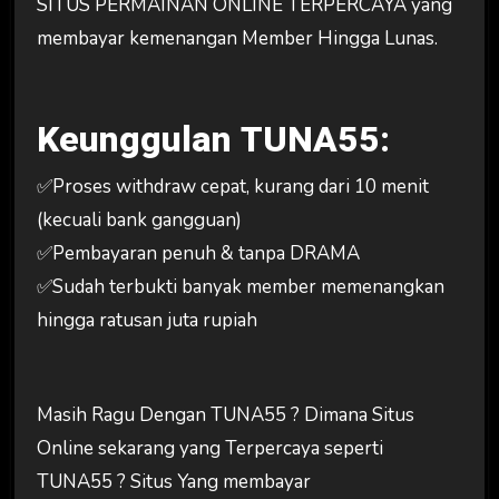
SITUS PERMAINAN ONLINE TERPERCAYA yang
membayar kemenangan Member Hingga Lunas.
Keunggulan TUNA55:
✅Proses withdraw cepat, kurang dari 10 menit
(kecuali bank gangguan)
✅Pembayaran penuh & tanpa DRAMA
✅Sudah terbukti banyak member memenangkan
hingga ratusan juta rupiah
Masih Ragu Dengan TUNA55 ? Dimana Situs
Online sekarang yang Terpercaya seperti
TUNA55 ? Situs Yang membayar