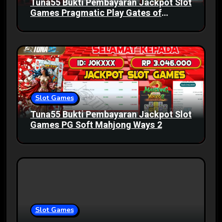
Tuna55 Bukti Pembayaran Jackpot Slot
Games Pragmatic Play Gates of
Olympus 1000
Slot Games
Tuna55 Bukti Pembayaran Jackpot Slot
Games PG Soft Mahjong Ways 2
Slot Games