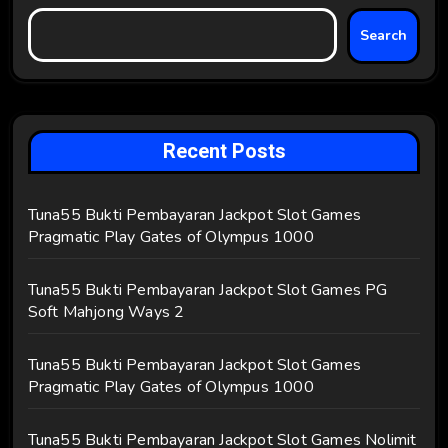
Search
Recent Posts
Tuna55 Bukti Pembayaran Jackpot Slot Games
Pragmatic Play Gates of Olympus 1000
Tuna55 Bukti Pembayaran Jackpot Slot Games PG
Soft Mahjong Ways 2
Tuna55 Bukti Pembayaran Jackpot Slot Games
Pragmatic Play Gates of Olympus 1000
Tuna55 Bukti Pembayaran Jackpot Slot Games Nolimit