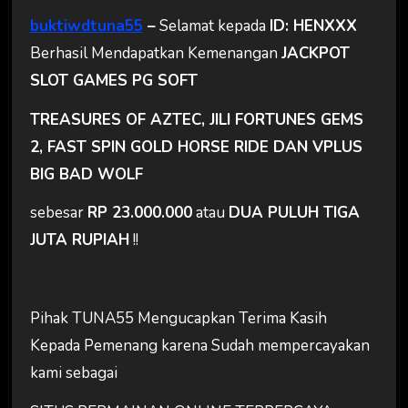
buktiwdtuna55
–
Selamat kepada
ID: HENXXX
Berhasil Mendapatkan Kemenangan
JACKPOT
SLOT GAMES PG SOFT
TREASURES OF AZTEC, JILI FORTUNES GEMS
2, FAST SPIN GOLD HORSE RIDE DAN VPLUS
BIG BAD WOLF
sebesar
RP 23.000.000
atau
DUA PULUH TIGA
JUTA RUPIAH
!!
Pihak TUNA55 Mengucapkan Terima Kasih
Kepada Pemenang karena Sudah mempercayakan
kami sebagai