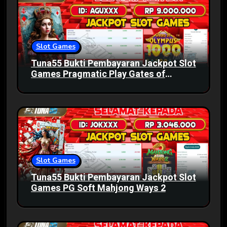
Slot Games
Tuna55 Bukti Pembayaran Jackpot Slot
Games Pragmatic Play Gates of
Olympus 1000
Slot Games
Tuna55 Bukti Pembayaran Jackpot Slot
Games PG Soft Mahjong Ways 2