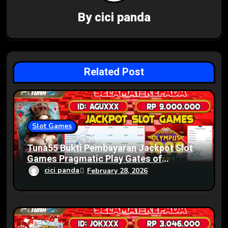
a
By
cici panda
t
i
Related Post
o
n
Slot Games
Tuna55 Bukti Pembayaran Jackpot Slot
Games Pragmatic Play Gates of
Olympus 1000
cici panda
February 28, 2026