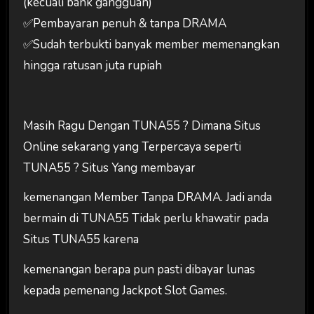
(kecuali bank gangguan)
✅Pembayaran penuh & tanpa DRAMA
✅Sudah terbukti banyak member memenangkan
hingga ratusan juta rupiah
Masih Ragu Dengan TUNA55 ? Dimana Situs
Online sekarang yang Terpercaya seperti
TUNA55 ? Situs Yang membayar
kemenangan Member Tanpa DRAMA. Jadi anda
bermain di TUNA55 Tidak perlu khawatir pada
Situs TUNA55 karena
kemenangan berapa pun pasti dibayar lunas
kepada pemenang Jackpot Slot Games.