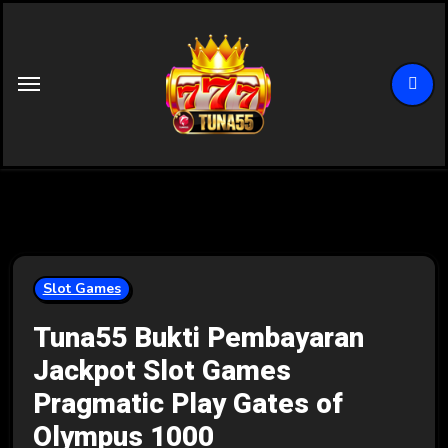
Skip
to
content
Slot Games
Tuna55 Bukti Pembayaran
Jackpot Slot Games
Pragmatic Play Gates of
Olympus 1000