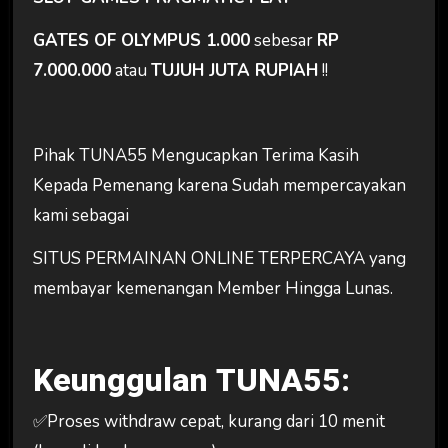
GATES OF OLYMPUS 1.000
sebesar
RP
7.000.000
atau
TUJUH JUTA RUPIAH
!!
Pihak TUNA55 Mengucapkan Terima Kasih
Kepada Pemenang karena Sudah mempercayakan
kami sebagai
SITUS PERMAINAN ONLINE TERPERCAYA yang
membayar kemenangan Member Hingga Lunas.
Keunggulan TUNA55:
✅Proses withdraw cepat, kurang dari 10 menit